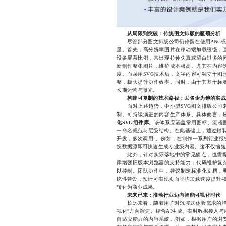
从局限到突破：传统图文排版的瓶颈分析
尽管部分图文排版公司仍停留在使用PNG或J
显。首先，高分辨率图片在移动端加载缓慢，
设备屏幕比例，常出现拉伸失真或留白过多的
新制作整张图片，维护成本极高。尤其在内容
度。而采用SVG技术后，文字内容可独立于图
整，极大提升协作效率。同时，由于其基于标
长期运营与曝光。
构建可复制的技术路径：以名企为镜的实战
面对上述趋势，中小型SVG图文排版公司若
制、可持续演进的内容生产体系。具体而言，
化SVG组件库
。该体系应涵盖常用图标、流程
一命名规范与层级结构。在此基础上，通过封装
开发，多次调用”。例如，在制作一系列行业报
换数据源即可快速生成专业级内容。这不仅缩短
此外，针对实际落地中的常见痛点，也需提前规
库增强旧版本浏览器的支持能力；代码维护复杂
以控制。团队协作中，建议制定标准化文档，
统性建设，预计可实现页面平均加载速度提升4
转化为商业成果。
未来已来：推动行业迈向智能可视化时代
长远来看，随着用户对沉浸式体验需求的增长
视化”方向演进。结合AI生成、实时数据接入
自适应能力的内容系统。例如，根据用户的浏