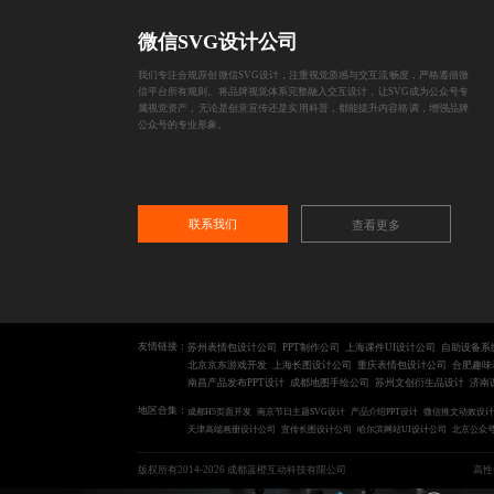
微信SVG设计公司
我们专注合规原创微信SVG设计，注重视觉质感与交互流畅度，严格遵循微
信平台所有规则。将品牌视觉体系完整融入交互设计，让SVG成为公众号专
属视觉资产，无论是创意宣传还是实用科普，都能提升内容格调，增强品牌
公众号的专业形象。
联系我们
查看更多
友情链接：
苏州表情包设计公司
PPT制作公司
上海课件UI设计公司
自助设备系
北京京东游戏开发
上海长图设计公司
重庆表情包设计公司
合肥趣味
南昌产品发布PPT设计
成都地图手绘公司
苏州文创衍生品设计
济南
地区合集：
成都H5页面开发
南京节日主题SVG设计
产品介绍PPT设计
微信推文动效设计
天津高端画册设计公司
宣传长图设计公司
哈尔滨网站UI设计公司
北京公众
版权所有2014-2026 成都蓝橙互动科技有限公司
高性