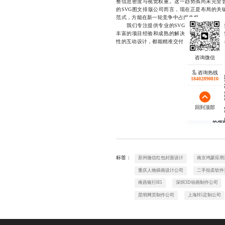
整信息密度与视觉权重。这一趋势虽尚未完全
的SVG图文排版公司而言，现在正是布局的关
范式，方能在新一轮竞争中占据先机。
我们专注提供专业的SVG图文排版服务，致
丰富的项目经验和成熟的解决方案，已成功服
性的互动设计，都能精准交付，联系方式1772334
咨询热线
18402890810
回到顶部
欢迎
标签：
苏州微信红包封面设计
南京鸿蒙应用
重庆人物插画设计公司
二手拍卖软件
南昌银行H5
深圳3D动画制作公司
昆明网页制作公司
上海H5定制公司