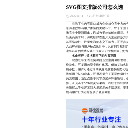
SVG图文排版公司怎么选
SVG图文排版公司
2026-06-11
在数字化内容日益成为企业核心竞争力的今
息传达效率与用户体验的关键环节。对于专注
场竞争中脱颖而出，已成为亟待破解的课题。
出更高要求时，传统以静态图片为主的排版方式
其可缩放性、轻量化和动态交互能力，正逐步成
入品牌传播与用户触点设计中，从官网导航到产
这些名企的成功实践不仅验证了技术价值，更为
名企标杆：技术驱动下的内容革新
观察近年来表现突出的企业案例可以发现，
模块化、可复用的视觉组件体系。例如某知名
能参数，用户可通过滑动或悬停触发数据变化动
降低用户认知成本，还显著提升了页面停留时
的流程图，通过点击不同节点展开详细说明，
撑，正是基于SVG的灵活架构。相较于传统位
美适配从手机屏幕到大屏展示的多端场景。更
馈与用户行为追踪提供了底层可能。