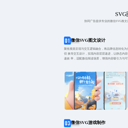
SVG
协同广告提供专业的微信SVG推
微信SVG图文设计
聚焦视觉呈现与交互逻辑融合，将品牌信息转化为
切 换等交互设计，实现内容层层递进，让静态内
递效 率，适配微信阅读场景，增强内容吸引力与
微信SVG游戏制作