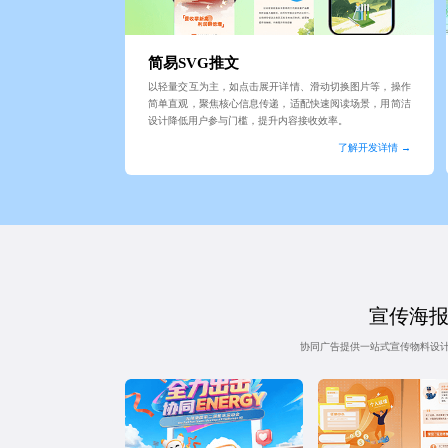
简易SVG推文
以轻量交互为主，如点击展开详情、滑动切换图片等，操作
简单直观，聚焦核心信息传递，适配快速阅读场景，用简洁
设计降低用户参与门槛，提升内容接收效率。
了解开发详情 →
宣传海报 
协同广告提供一站式宣传物料设