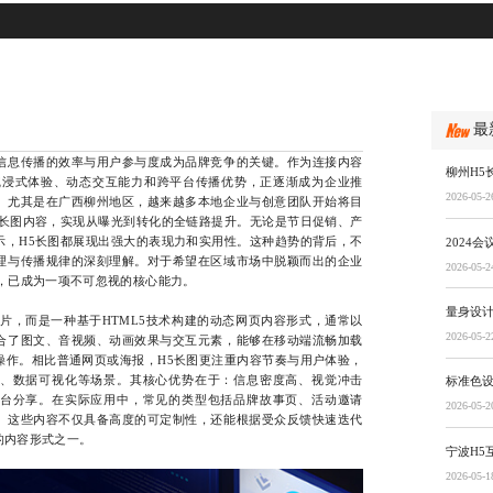
最
息传播的效率与用户参与度成为品牌竞争的关键。作为连接内容
柳州H5
沉浸式体验、动态交互能力和跨平台传播优势，正逐渐成为企业推
2026-05-2
。尤其是在广西柳州地区，越来越多本地企业与创意团队开始将目
5长图内容，实现从曝光到转化的全链路提升。无论是节日促销、产
示，H5长图都展现出强大的表现力和实用性。这种趋势的背后，不
2024
理与传播规律的深刻理解。对于希望在区域市场中脱颖而出的企业
2026-05-2
，已成为一项不可忽视的核心能力。
量身设
，而是一种基于HTML5技术构建的动态网页内容形式，通常以
2026-05-2
合了图文、音视频、动画效果与交互元素，能够在移动端流畅加载
操作。相比普通网页或海报，H5长图更注重内容节奏与用户体验，
、数据可视化等场景。其核心优势在于：信息密度高、视觉冲击
标准色
台分享。在实际应用中，常见的类型包括品牌故事页、活动邀请
2026-05-2
。这些内容不仅具备高度的可定制性，还能根据受众反馈快速迭代
的内容形式之一。
宁波H5
2026-05-1