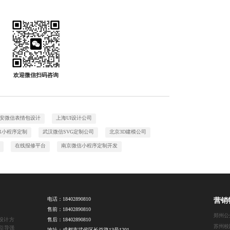
欢迎微信扫码咨询
安微信表情包设计
上海UI设计公司
R小程序定制
武汉微信SVG定制公司
北京3D建模公司
在线报修平台
南京微信小程序定制开发
电话：
18402890810
营销
售前：
18402890810
设计方
售后：
18402890810
引导强
地址：成都市武侯区长益路13号1201