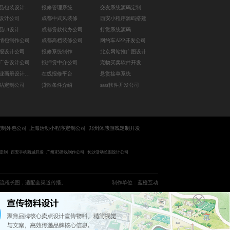
长沙商品包装设计公司
报修管理系统
交友系统源码定制
I设计公司
成都中式风装修
西安小程序源码搭建
品UI设计
成都贷款代办公司
打赏系统源码
情包制作公司
成都高档装修公司
网约车APP开发公司
报设计公司
报修系统制作
北京网站推广图设计
广告设计公司
抵押贷中介公司
宠物买卖软件开发
成都企业画册设计公司
在线报修平台
悬赏接单系统
站定制公司
贷款条件介绍
saas软件开发公司
定制外包公司
上海活动小程序定制公司
郑州体感游戏定制开发
动定制
西安手机商城开发
广州H5游戏制作公司
长沙活动长图设计公司
流程长图，适配全渠道传播。
制作单位：蓝橙互动