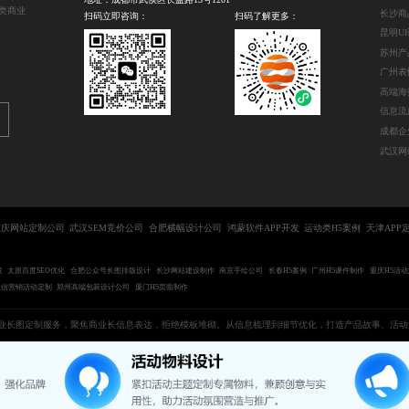
类商业
扫码立即咨询：
扫码了解更多：
昆明U
苏州产
广州表
高端海
信息流
武汉网
重庆网站定制公司
武汉SEM竞价公司
合肥横幅设计公司
鸿蒙软件APP开发
运动类H5案例
天津APP
发
太原百度SEO优化
合肥公众号长图排版设计
长沙网站建设制作
南京手绘公司
长春H5案例
广州H5课件制作
重庆H5活
微信营销活动定制
郑州高端包装设计公司
厦门H5页面制作
业长图定制服务，聚焦商业长信息表达，拒绝模板堆砌。从信息梳理到细节优化，打造产品故事、活动