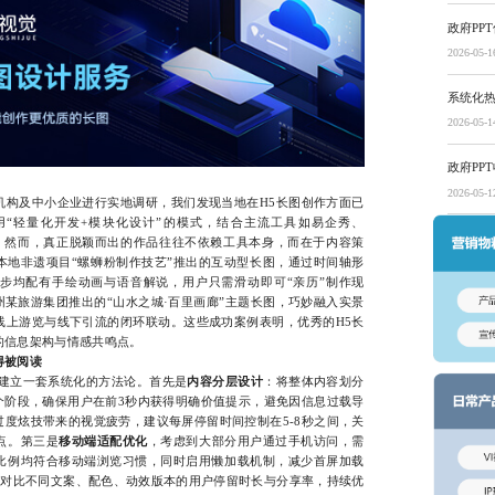
政府PP
2026-05-1
系统化
2026-05-1
政府PP
2026-05-1
及中小企业进行实地调研，我们发现当地在H5长图创作方面已
“轻量化开发+模块化设计”的模式，结合主流工具如易企秀、
稿。然而，真正脱颖而出的作品往往不依赖工具本身，而在于内容策
本地非遗项目“螺蛳粉制作技艺”推出的互动型长图，通过时间轴形
步均配有手绘动画与语音解说，用户只需滑动即可“亲历”制作现
州某旅游集团推出的“山水之城·百里画廊”主题长图，巧妙融入实景
线上游览与线下引流的闭环联动。这些成功案例表明，优秀的H5长
的信息架构与情感共鸣点。
得被阅读
建立一套系统化的方法论。首先是
内容分层设计
：将整体内容划分
个阶段，确保用户在前3秒内获得明确价值提示，避免因信息过载导
过度炫技带来的视觉疲劳，建议每屏停留时间控制在5-8秒之间，关
点。第三是
移动端适配优化
，考虑到大部分用户通过手机访问，需
比例均符合移动端浏览习惯，同时启用懒加载机制，减少首屏加载
，对比不同文案、配色、动效版本的用户停留时长与分享率，持续优