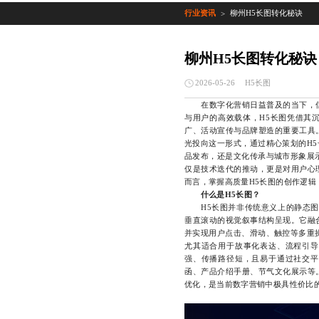
行业资讯
柳州H5长图转化秘诀
>
柳州H5长图转化秘诀
H5长图
2026-05-26
在数字化营销日益普及的当下，信
与用户的高效载体，H5长图凭借其
广、活动宣传与品牌塑造的重要工具
光投向这一形式，通过精心策划的H
品发布，还是文化传承与城市形象展
仅是技术迭代的推动，更是对用户心
而言，掌握高质量H5长图的创作逻辑
什么是H5长图？
H5长图并非传统意义上的静态图片
垂直滚动的视觉叙事结构呈现。它融
并实现用户点击、滑动、触控等多重
尤其适合用于故事化表达、流程引导
强、传播路径短，且易于通过社交平
函、产品介绍手册、节气文化展示等
优化，是当前数字营销中极具性价比