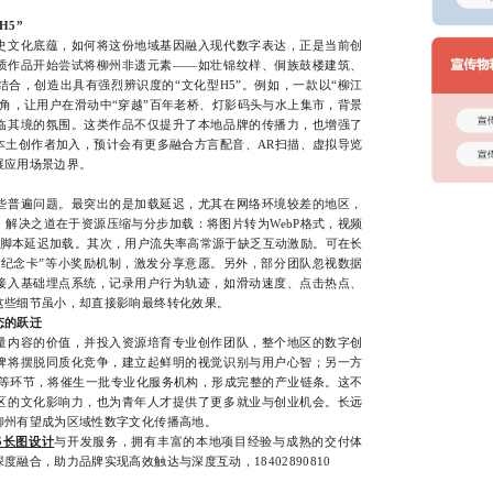
H5”
文化底蕴，如何将这份地域基因融入现代数字表达，正是当前创
质作品开始尝试将柳州非遗元素——如壮锦纹样、侗族鼓楼建筑、
合，创造出具有强烈辨识度的“文化型H5”。例如，一款以“柳江
角，让用户在滑动中“穿越”百年老桥、灯影码头与水上集市，背景
临其境的氛围。这类作品不仅提升了本地品牌的传播力，也增强了
本土创作者加入，预计会有更多融合方言配音、AR扫描、虚拟导览
展应用场景边界。
普遍问题。最突出的是加载延迟，尤其在网络环境较差的地区，
解决之道在于资源压缩与分步加载：将图片转为WebP格式，视频
键脚本延迟加载。其次，用户流失率高常源于缺乏互动激励。可在长
子纪念卡”等小奖励机制，激发分享意愿。另外，部分团队忽视数据
接入基础埋点系统，记录用户行为轨迹，如滑动速度、点击热点、
这些细节虽小，却直接影响最终转化效果。
态的跃迁
内容的价值，并投入资源培育专业创作团队，整个地区的数字创
牌将摆脱同质化竞争，建立起鲜明的视觉识别与用户心智；另一方
营等环节，将催生一批专业化服务机构，形成完整的产业链条。这不
区的文化影响力，也为青年人才提供了更多就业与创业机会。长远
柳州有望成为区域性数字文化传播高地。
5长图设计
与开发服务，拥有丰富的本地项目经验与成熟的交付体
融合，助力品牌实现高效触达与深度互动，18402890810