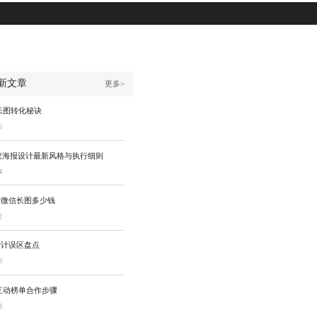
新文章
更多>
长图转化秘诀
6
会议海报设计最新风格与执行细则
4
计微信长图多少钱
2
设计误区盘点
0
互动榜单合作步骤
8