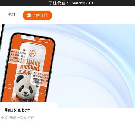
手机/微信：
18402890810
讯
我们
了解详情
动画长图设计
全类型长图一站式打造