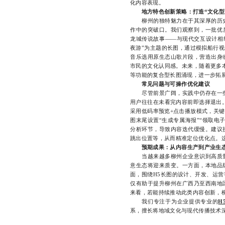
化内容表现。
地方特色创新策略：打造“文化型
柳州的独特魅力在于其深厚的历史
作中的突破口。我们观察到，一批优
龙城传说故事——与现代交互设计相结
夜游”为主题的长图，通过模拟船行视
音乐选用原生态山歌片段，营造出身
市民的文化认同感。未来，随着更多
等功能的复合型长图涌现，进一步拓
常见问题与可操作优化建议
尽管前景广阔，实践中仍存在一些
用户往往在未看完内容前即选择退出。
采用低码率预览+点击播放模式，关
图末尾设置“生成专属海报”“领取电
分析环节，导致内容迭代缓慢。建议
跳出位置等，从而精准定位优化点。
预期成果：从内容生产到产业生
当越来越多柳州企业意识到高质量
意生态将迎来质变。一方面，本地品
面，围绕H5长图的设计、开发、运
仅有助于提升柳州在广西乃至西南地
来看，若能持续推动此类内容创新，
我们专注于为企业提供专业的
H
系，擅长将地域文化与现代传播技术深度