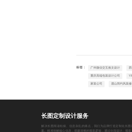
标签：
广州微信交互推文设计
西
重庆高端包装设计公司
V
家装公司
眉山简约风装修
长图定制设计服务
解决长图阅读枯燥、信息杂乱的痛点，我们为品牌打造定制化长图
案。精准拆解核心信息，搭建清晰的视觉逻辑，通过分段设计、视觉