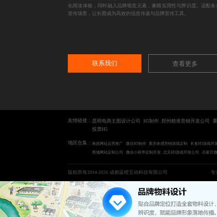
化阅读体验，同时融入品牌视觉元素，兼顾实用性与辨识度。适配各
宣传场景，让长图成为高效的信息传递与品牌宣传工具。
联系我们
查看更多
友情链接：
昆明电商主图设计公司
H5制作
郑州精准营销开发公司
投票H5
地区合集：
南昌网站运营推广
微信H5制作
重庆体感营销游戏定制
长春H5游戏开
商城网站定制公司
微信小程序定制开发
北京H5游戏开发公司
石家庄
版权所有2014-2026 成都蓝橙互动科技有限公司
专