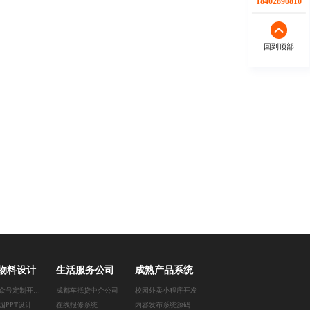
18402890810
回到顶部
物料设计
生活服务公司
成熟产品系统
郑州公众号定制开发公司
成都车抵贷中介公司
校园外卖小程序开发
苏州校园PPT设计公司
在线报修系统
内容发布系统源码