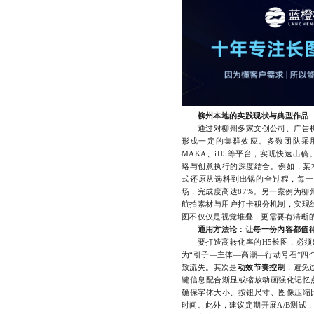
柳州本地的实践现状与典型作品
通过对柳州多家文创公司、广告机构
形成一定的集群效应。多数团队采用
MAKA、iH5等平台，实现快速出
略与创意执行的深度结合。例如，某
式还原从选料到出锅的全过程，每一
场，完成度高达87%。另一案例为柳
航拍素材与用户打卡积分机制，实现
图不仅仅是视觉堆叠，更需要有清晰
通用方法论：让每一份内容都值
要打造高转化率的H5长图，必须
为“引子—主体—高潮—行动号召”四
致流失。其次是
动效节奏控制
，避免
键信息配合渐显或缩放动画强化记忆
确保字体大小、按钮尺寸、图像压缩
时间。此外，建议定期开展A/B测试