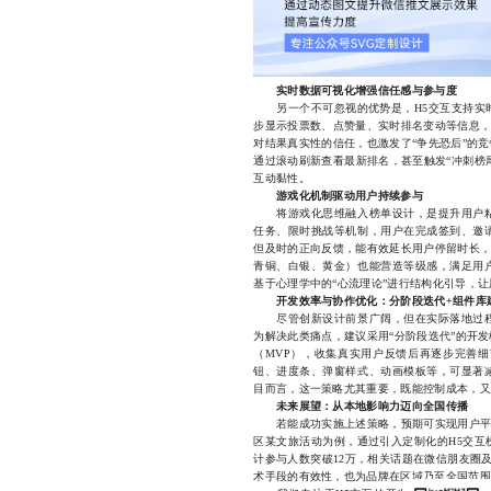
实时数据可视化增强信任感与参与度
另一个不可忽视的优势是，H5交互支持实时
步显示投票数、点赞量、实时排名变动等信息，
对结果真实性的信任，也激发了“争先恐后”的
通过滚动刷新查看最新排名，甚至触发“冲刺榜
互动黏性。
游戏化机制驱动用户持续参与
将游戏化思维融入榜单设计，是提升用户粘
任务、限时挑战等机制，用户在完成签到、邀
但及时的正向反馈，能有效延长用户停留时长，
青铜、白银、黄金）也能营造等级感，满足用
基于心理学中的“心流理论”进行结构化引导，
开发效率与协作优化：分阶段迭代+组件库
尽管创新设计前景广阔，但在实际落地过程
为解决此类痛点，建议采用“分阶段迭代”的开
（MVP），收集真实用户反馈后再逐步完善细
钮、进度条、弹窗样式、动画模板等，可显著
目而言，这一策略尤其重要，既能控制成本，又
未来展望：从本地影响力迈向全国传播
若能成功实施上述策略，预期可实现用户平均
区某文旅活动为例，通过引入定制化的H5交互
计参与人数突破12万，相关话题在微信朋友圈
术手段的有效性，也为品牌在区域乃至全国范围