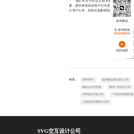
我们专注于H5交互的开发制作，致力于为
案，擅长将复杂的用户行为逻辑转化为流畅、
占用户心智，实现从流量获取到品牌沉淀的跨越。181
咨询热线
18402890810
回到顶部
欢迎
标签：
清明节H5
昆明微信推文设计公司
微信公众号定制
重庆广告设计公司
APP原生开发公司
广州积分商城开发
上海信息长图设计公司
SVG交互设计公司