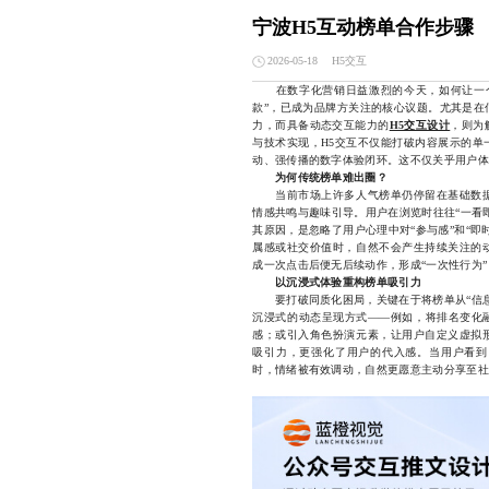
宁波H5互动榜单合作步骤
H5交互
2026-05-18
在数字化营销日益激烈的今天，如何让一个
款”，已成为品牌方关注的核心议题。尤其是在
力，而具备动态交互能力的
H5交互设计
，则为
与技术实现，H5交互不仅能打破内容展示的单
动、强传播的数字体验闭环。这不仅关乎用户体
为何传统榜单难出圈？
当前市场上许多人气榜单仍停留在基础数据
情感共鸣与趣味引导。用户在浏览时往往“一看
其原因，是忽略了用户心理中对“参与感”和“
属感或社交价值时，自然不会产生持续关注的
成一次点击后便无后续动作，形成“一次性行为
以沉浸式体验重构榜单吸引力
要打破同质化困局，关键在于将榜单从“信息展
沉浸式的动态呈现方式——例如，将排名变化融
感；或引入角色扮演元素，让用户自定义虚拟
吸引力，更强化了用户的代入感。当用户看到
时，情绪被有效调动，自然更愿意主动分享至社